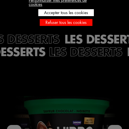
Personnaliser mes préférences de
cookies
JE DÉCOUVRE
Accepter tous les cookies
Refuser tous les cookies
LES DESSER
S DESSERTS
DESSERTS
LES DESSERTS