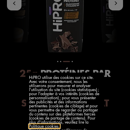
25g
PROTÉINES PAR
HiPRO utilise des cookies sur ce site.
Avec votre consentement, nous les
PORTION
utiliserons pour mesurer et analyser
l'utilisation du site (cookies statistiques) ;
pour l'adapter à vos intérêts (cookies de
personnalisation) ; pour vous présenter
SAVEUR CHOCOLAT
des publicités et des informations
pertinentes (cookies de ciblage) et pour
vous permettre de regarder ou partager
EN BRIQUE UHT
du contenu sur des plateformes tierces
(cookies de partage de contenu). Pour
plus d'informations, veuillez lire la
Politique cookies.