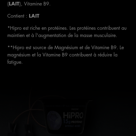
(
LAIT
), Vitamine B9.
dont sucres
5,2g
Contient :
LAIT
Protéines
8,4g
*Hipro est riche en protéines. Les protéines contribuent au
maintien et à l'augmentation de la masse musculaire.
Sel
0,18g
**Hipro est source de Magnésium et de Vitamine B9. Le
Calcium
176mg
magnésium et la Vitamine B9 contribuent à réduire la
fatigue.
Vitamine B9
30µg
Magnésium
56,25mg
*AR : apport de référence pour un adulte-type (8400kJ/2000kcal)