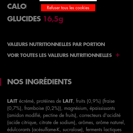
CALORIES
180kcal
Refuser tous les cookies
GLUCIDES
16,5g
VALEURS NUTRITIONNELLES PAR PORTION
VOIR TOUTES LES VALEURS NUTRITIONNELLES
Valeurs nutritionnelles
NOS INGRÉDIENTS
Energies
255kJ - 60kcal
Matières grasses
0,5g
LAIT
écrémé, protéines de
LAIT
, fruits (0,9%) (fraise
(0,7%), framboise (0,2%)), magnésium, épaississants
dont Acides gras saturés
0,3g
(amidon modifié, pectine de fruits), correcteurs d'acidité
(acide citrique, citrate de sodium), arômes, arôme naturel,
Glucides
5,5g
édulcorants (acésulfame-K, sucralose), ferments lactiques