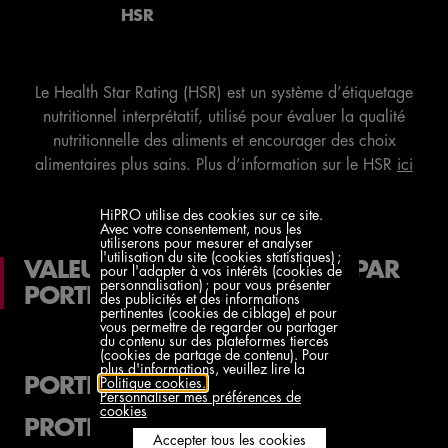
HSR
Le Health Star Rating (HSR) est un système d’étiquetage
nutritionnel interprétatif, utilisé pour évaluer la qualité
nutritionnelle des aliments et encourager des choix
alimentaires plus sains. Plus d’information sur le HSR
ici
HiPRO utilise des cookies sur ce site.
Avec votre consentement, nous les
utiliserons pour mesurer et analyser
l'utilisation du site (cookies statistiques) ;
VALEURS NUTRITIONNELLES PAR
pour l'adapter à vos intérêts (cookies de
personnalisation) ; pour vous présenter
PORTION
des publicités et des informations
pertinentes (cookies de ciblage) et pour
vous permettre de regarder ou partager
du contenu sur des plateformes tierces
(cookies de partage de contenu). Pour
plus d'informations, veuillez lire la
PORTION
300g
Politique cookies.
Personnaliser mes préférences de
cookies
PROTÉINES
25g
Accepter tous les cookies