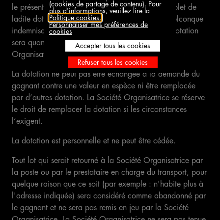
(cookies de partage de contenu). Pour
le présent règlement, ils perdent le bénéfice complet de
plus d'informations, veuillez lire la
Politique cookies.
ladite dotation et ne peuvent prétendre à une quelconque
Personnaliser mes préférences de
indemnisation ou contrepartie en numéraire. La dotation
cookies
sera quant à elle non remise en jeu et la Société
Accepter tous les cookies
Organisatrice pourra en disposer librement.
Refuser tous les cookies
La dotation ne peut pas être échangée à la demande du
gagnant contre une valeur en espèce ni être remplacée
par d’autres dotation. La Société Organisatrice se réserve
le droit de remplacer la dotation si les circonstances
l’exigent.
La dotation est personnelle et ne peut être cédée.
Tout lot qui serait retourné à la Société Organisatrice par
la poste ou par le prestataire en charge du transport, pour
quelque raison que ce soit (par exemple : n'habite plus à
l'adresse indiquée) sera considéré comme abandonné par
le gagnant et ne sera pas remis en jeu par la Société
Organisatrice. La Société Organisatrice ne sera pas tenue