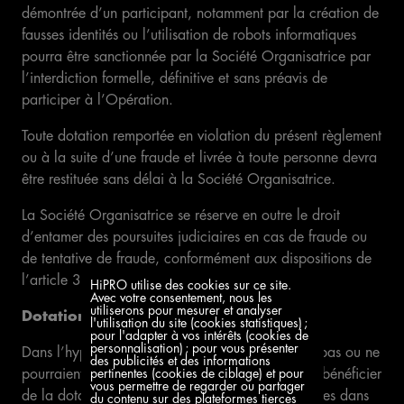
démontrée d’un participant, notamment par la création de
fausses identités ou l’utilisation de robots informatiques
pourra être sanctionnée par la Société Organisatrice par
l’interdiction formelle, définitive et sans préavis de
participer à l’Opération.
Toute dotation remportée en violation du présent règlement
ou à la suite d’une fraude et livrée à toute personne devra
être restituée sans délai à la Société Organisatrice.
La Société Organisatrice se réserve en outre le droit
d’entamer des poursuites judiciaires en cas de fraude ou
de tentative de fraude, conformément aux dispositions de
l’article 313-1 du Code Pénal.
HiPRO utilise des cookies sur ce site.
Avec votre consentement, nous les
utiliserons pour mesurer et analyser
Dotations
l'utilisation du site (cookies statistiques) ;
pour l'adapter à vos intérêts (cookies de
personnalisation) ; pour vous présenter
Dans l’hypothèse où les gagnants ne voudraient pas ou ne
des publicités et des informations
pourraient pas, pour quelque raison que ce soit, bénéficier
pertinentes (cookies de ciblage) et pour
vous permettre de regarder ou partager
de la dotation gagnée, dans les conditions décrites dans
du contenu sur des plateformes tierces