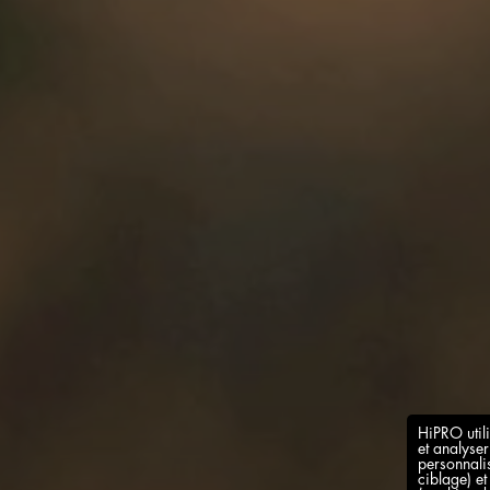
HiPRO utili
et analyser
personnalis
ciblage) e